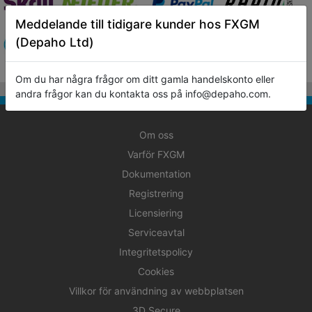
Meddelande till tidigare kunder hos FXGM
(Depaho Ltd)
Om du har några frågor om ditt gamla handelskonto eller
andra frågor kan du kontakta oss på info@depaho.com.
Om oss
Varför FXGM
Dokumentation
Registrering
Licensiering
Serviceavtal
Integritetspolicy
Cookies
Villkor för användning av webbplatsen
3D Secure