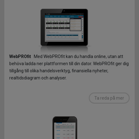
Kundsupport
CFD:er pa Syntetiska Derivat
Forex historia
Uttag
Anknutna Ombud
Informationsdokument
Ordlista
Närstående företag
Marginalsäkerhetsskydd
FAQ
3D Secure
Dealing on Own Account Regim
WebPROfit
Med WebPROfit kan du handla online, utan att
behöva ladda ner plattformen till din dator. WebPROfit ger dig
Håll dig skyddad online
tillgång till olika handelsverktyg, finansiella nyheter,
realtidsdiagram och analyser.
Ta reda på mer