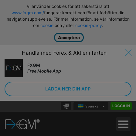
Vi använder cookies för att säkerställa att
www.fxgm.com/
fungerar korrekt och för att förbättra din
navigationsupplevelse. För mer information, se vår information
om
cookie
och / eller
cookie-policy
.
Acceptera
Handla med Forex & Aktier i farten
FXGM
Free Mobile App
LADDA NER DIN APP
LOGGA IN
Svenska