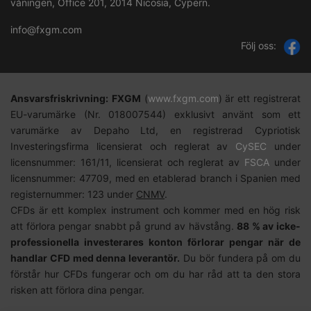
våningen, Office 201, 2014 Nicosia, Cypern.
info@fxgm.com
Följ oss:
Ansvarsfriskrivning:
FXGM
(
www.fxgm.com
) är ett registrerat
EU-varumärke (Nr. 018007544) exklusivt använt som ett
varumärke av Depaho Ltd, en registrerad Cypriotisk
Investeringsfirma licensierat och reglerat av
CySEC
under
licensnummer: 161/11, licensierat och reglerat av
FSCA
under
licensnummer: 47709, med en etablerad branch i Spanien med
registernummer: 123 under
CNMV
.
CFDs är ett komplex instrument och kommer med en hög risk
att förlora pengar snabbt på grund av hävstång.
88 % av icke-
professionella investerares konton förlorar pengar när de
handlar CFD med denna leverantör.
Du bör fundera på om du
förstår hur CFDs fungerar och om du har råd att ta den stora
risken att förlora dina pengar.