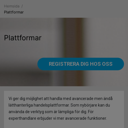
Hemsida
Om oss
Plattformar
Varför FXGM
Plattformar
Bolagets information
Plattformar
WebPROfit
Produkter
Serviceavtal
Mobile PROfit
Hävstång för professionella konton
Resurser
Dokumentation
REGISTRERA DIG HOS OSS
Icke-professionella kunder
Ekonomisk kalender
Meddelanden
Registrering
Hävstång för icke-professionella konton
Autochartist
MARKNADSUPPDATERINGAR
Reglering
Produktblad och kostnader
Trading Insider
Nyheter
Vi ger dig möjlighet att handla med avancerade men ändå
lätthanterliga handelsplattformar. Som nybörjare kan du
Friskrivning
Produktblad och kostnader före 1:a augusti 2018
Diagram
Finans
använda de verktyg som är lämpliga för dig. För
experthandlare erbjuder vi mer avancerade funktioner.
Licensiering, affärsetik och klientersättning
Vad är en CFD?
SMS-tjänster
Insättningar