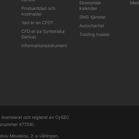
Ekonomisk
Med
Produktblad och
kalender
kostnader
SMS-tjänster
Vad är en CFD?
Autochartist
CFD:er pa Syntetiska
Trading Insider
Derivat
Informationsdokument
licensierat och reglerat av CySEC
ensnummer
47709
).
mbou Mouskou, 2: a våningen,