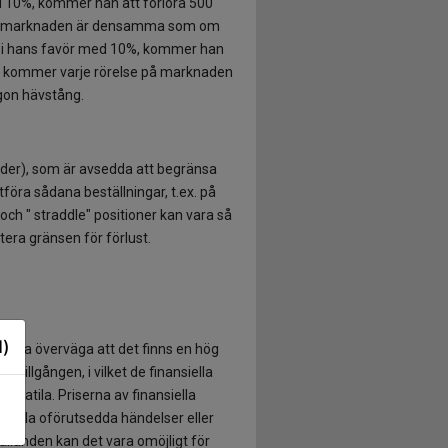
ed 10%, kommer han att förlora 500
ing på marknaden är densamma som om
 sig i hans favör med 10%, kommer han
för kommer varje rörelse på marknaden
gon hävstång.
" Order), som är avsedda att begränsa
föra sådana beställningar, t.ex. på
ch " straddle" positioner kan vara så
ntera gränsen för förlust.
d)
 noga överväga att det finns en hög
 tillgången, i vilket de finansiella
olatila. Priserna av finansiella
spegla oförutsedda händelser eller
llanden kan det vara omöjligt för