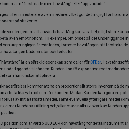
saktionerna är ”förstorade med hävstång" eller "uppväxlade".
 ges till en investerare av en mäklare, vilket gör det möjligt för honom 
onerat på sitt konto.
nde vinster genom att använda hävstång kan vara betydligt större än v
rbeta även emot honom. Till exempel, om priset på det underliggande i
 vad han ursprungligen förväntades, kommer hävstången att förstärka de 
r hävstången både vinster och förluster.
 "hävstång" är en särskild egenskap som gäller för
CFDer
. Hävstångseffe
 i den underliggande tillgången. Kunden kan få exponering mot marknad
del som han önskar att placera.
rknadsrörelser kommer att ha en proportionellt större inverkan på de 
n arbeta lika väl mot som för kunden. Medan Kunden kan göra en potent
tal förlust av initialt insatta medel, samt eventuella ytterligare medel s
r sig mot Kundens ställning och/eller marginalkrav ökar kan Kunden upp
 position.
D position som är värd 5 000 EUR och hävstång för detta instrument är