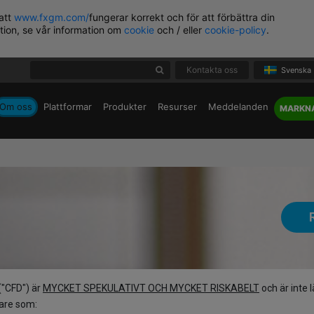
 att
www.fxgm.com/
fungerar korrekt och för att förbättra din
tion, se vår information om
cookie
och / eller
cookie-policy
.
Kontakta oss
Svenska
Om oss
Plattformar
Produkter
Resurser
Meddelanden
MARKN
("CFD") är
MYCKET SPEKULATIVT OCH MYCKET RISKABELT
och är inte 
rare som: