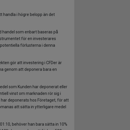
att handla i högre belopp än det
id handel som enbart baseras på
nstrumentet för en investerares
potentiella förlusterna i denna
kten gör att investering i CFDer är
erna genom att deponera bara en
medel som Kunden har deponerat eller
iell vinst om marknaden rör sig i
om har deponerats hos Företaget, för att
manas att sätta in ytterligare medel
 01:10, behöver han bara sätta in 10%