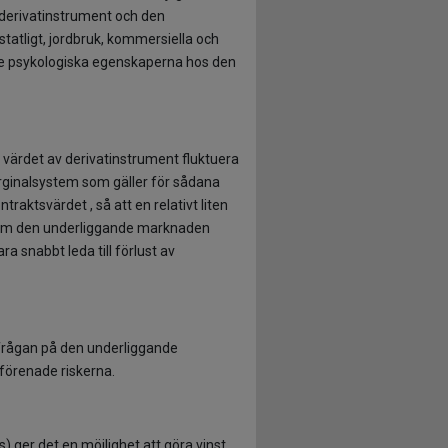
la derivatinstrument och den
tatligt, jordbruk, kommersiella och
nde psykologiska egenskaperna hos den
 värdet av derivatinstrument fluktuera
marginalsystem som gäller för sådana
traktsvärdet , så att en relativt liten
. Om den underliggande marknaden
a snabbt leda till förlust av
rfrågan på den underliggande
 förenade riskerna.
) ger det en möjlighet att göra vinst