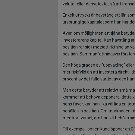
valuta- eller derivatavtal, så att tran
Enkelt uttryckt är hävstång ett lån som
ursprungliga kapitalet som han har dep
Även om möjligheten att tjäna betyda
investerarens kapital, kan hävstång a
position rör sig i motsatt riktning än
position. Sammanfattningsvis förstora
Den höga graden av "uppväxling" eller
mer riskfylld än att investera direkt
procent av det fulla värdet av den han
Men detta betyder att relativt små ma
kommer att behöva deponera; detta ka
hans favör, kan han lika väl lida en to
behålla sin position. Om marknaden rö
med kort varsel, om han vill behålla sin
Till exempel, om en kund öppnar en CF