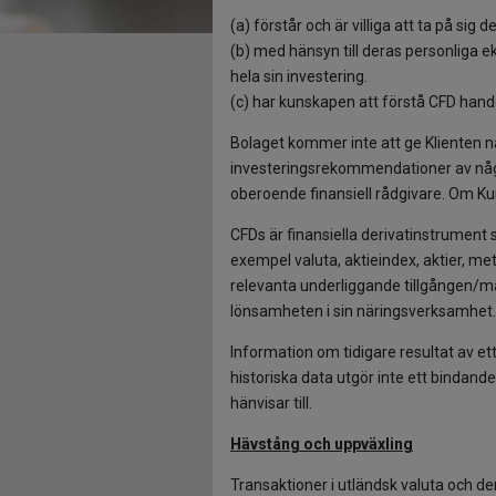
(a) förstår och är villiga att ta på sig
(b) med hänsyn till deras personliga ek
hela sin investering.
(c) har kunskapen att förstå CFD han
Bolaget kommer inte att ge Klienten n
investeringsrekommendationer av något
oberoende finansiell rådgivare. Om Ku
CFDs är finansiella derivatinstrument 
exempel valuta, aktieindex, aktier, meta
relevanta underliggande tillgången/
lönsamheten i sin näringsverksamhet.
Information om tidigare resultat av et
historiska data utgör inte ett bindand
hänvisar till.
Hävstång och uppväxling
Transaktioner i utländsk valuta och der