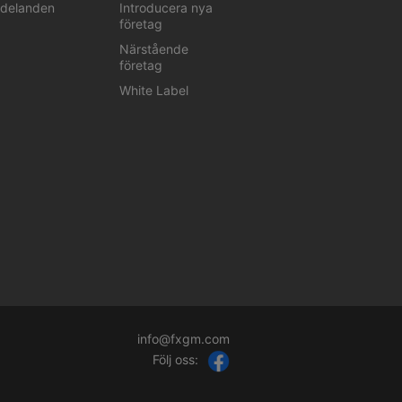
delanden
Introducera nya
företag
Närstående
företag
White Label
info@fxgm.com
Följ oss: