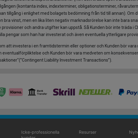
lgången (kontanta index, indexterminer, obligationsterminer, råvarutermine
nnan tillgång i enlighet med bolagets bedömning från tid till annan). Om 
n bra vinst, men en lika liten negativ marknadsrörelse kan inte bara snab
provisioner och andra utgifter kan uppstå. Så Kunden bör inte träda i CFD
t alla pengar som han har investerat och även eventuella ytterligare prov
som att investera i en framtidstermin eller optioner och Kunden bör v
en eventualförpliktelse och Kunden bör vara medveten om konsekvense
saktioner"(”Contingent Liability Investment Transactions”).
Icke-professionella
Resurser
Nyh
kunder