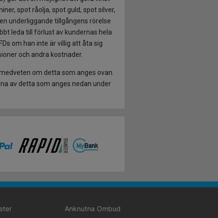
r, spot råolja, spot guld, spot silver,
den underliggande tillgångens rörelse
bt leda till förlust av kundernas hela
s om han inte är villig att åta sig
isioner och andra kostnader.
ara medveten om detta som anges ovan.
rna av detta som anges nedan under
eter
Anknutna Ombud