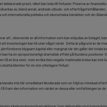
t deklarerade priset, vilket kan leda till förluster. Priserna av finansiel
åverkas av, bland annat, ändrade utbuds- och efterfrågeförhållanden, s
la och internationella politiska och ekonomiska händelser och de råda
ar att , oberoende av all information som kan erbjudas av bolaget, kan
igt att investeringen kan bli utan något värde . Detta är pågrund av de 
jämförelsevis blygsam kapital eller marginal när det gäller det totala kon
n kan ha en oproportionerligt dramatisk effekt på Kundens positioner
en få en bra vinst , men en lika liten negativ marknadsrörelse kan inte bar
tsätta klienten för en stor ytterligare förlust .
a kanske inte blir omedlebart likviderade som en följd av minskad efte
an få fram den information om värdet av dessa eller omfattningen av de
lagets ickeleveransspottransaktioner (non deliverable spot transactions