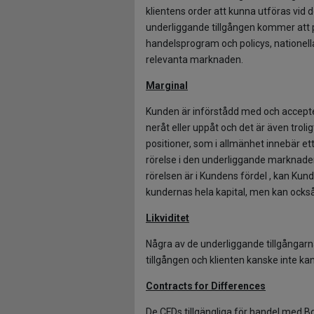
klientens order att kunna utföras vid de
underliggande tillgången kommer att p
handelsprogram och policys, nationel
relevanta marknaden.
Marginal
Kunden är införstådd med och accepter
neråt eller uppåt och det är även trol
positioner, som i allmänhet innebär ett 
rörelse i den underliggande marknade
rörelsen är i Kundens fördel , kan Kund
kundernas hela kapital, men kan också u
Likviditet
Några av de underliggande tillgångarn
tillgången och klienten kanske inte k
Contracts for Differences
De CFDs tillgängliga för handel med Bo