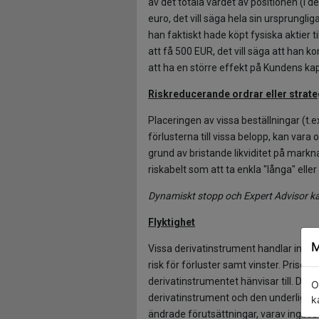
av det totala värdet av positionen (i
euro, det vill säga hela sin ursprung
han faktiskt hade köpt fysiska aktier 
att få 500 EUR, det vill säga att han 
att ha en större effekt på Kundens k
Riskreducerande ordrar eller strate
Placeringen av vissa beställningar (t.ex
förlusterna till vissa belopp, kan var
grund av bristande likviditet på mark
riskabelt som att ta enkla "långa" elle
Dynamiskt stopp och Expert Advisor kan
Flyktighet
M
Vissa derivatinstrument handlar inom 
risk för förluster samt vinster. Priset 
derivatinstrumentet hänvisar till. Der
O
derivatinstrument och den underliggan
k
ändrade förutsättningar, varav inget 