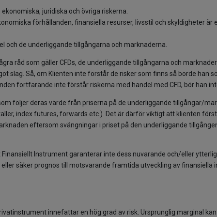
 de ekonomiska, juridiska och övriga riskerna.
onomiska förhållanden, finansiella resurser, livsstil och skyldigheter är
del och de underliggande tillgångarna och marknaderna.
ågra råd som gäller CFDs, de underliggande tillgångarna och marknader
 slag. Så, om Klienten inte förstår de risker som finns så borde han sö
nden fortfarande inte förstår riskerna med handel med CFD, bör han inte
som följer deras värde från priserna på de underliggande tillgångar/markn
ller, index futures, forwards etc.). Det är därför viktigt att klienten för
marknaden eftersom svängningar i priset på den underliggande tillgå
t Finansiellt Instrument garanterar inte dess nuvarande och/eller ytterl
e eller säker prognos till motsvarande framtida utveckling av finansiel
ivatinstrument innefattar en hög grad av risk. Ursprunglig marginal kan va