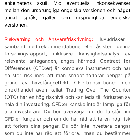
enkelhetens skull. Vid eventuella inkonsekvenser
mellan den ursprungliga engelska versionen och något
annat språk, gäller den ursprungliga engelska
versionen.
Riskvarning och Ansvarsfriskrivning:
Huvudrisker i
samband med rekommendationer eller åsikter i denna
forskningsrapport, inklusive känslighetsanalys av
relevanta antaganden, anges härmed. Contract for
Differences (CFD:er) är komplexa instrument och har
en stor risk med att man snabbt förlorar pengar på
grund av hävstångseffekt. CFD-transaktioner med
direkthandel även kallat Trading Over The Counter
(OTC) har en hög risknivå och kan leda till förlusten av
hela din investering. CFD:er kanske inte är lämpliga för
alla investerare. Du bör överväga om du förstår hur
CFD:er fungerar och om du har råd att ta en hög risk
att förlora dina pengar. Du bör inte investera pengar
som du inte har råd att förlora. Innan du bestämmer