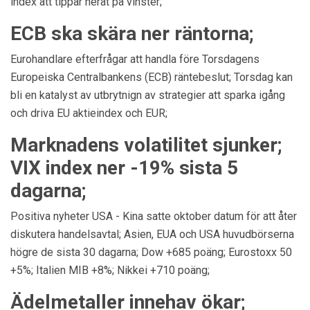
index att tippar neråt på vinster;
ECB ska skära ner räntorna;
Eurohandlare efterfrågar att handla före Torsdagens
Europeiska Centralbankens (ECB) räntebeslut; Torsdag kan
bli en katalyst av utbrytnign av strategier att sparka igång
och driva EU aktieindex och EUR;
Marknadens volatilitet sjunker;
VIX index ner -19% sista 5
dagarna;
Positiva nyheter USA - Kina satte oktober datum för att åter
diskutera handelsavtal; Asien, EUA och USA huvudbörserna
högre de sista 30 dagarna; Dow +685 poäng; Eurostoxx 50
+5%; Italien MIB +8%; Nikkei +710 poäng;
Ädelmetaller innehav ökar;